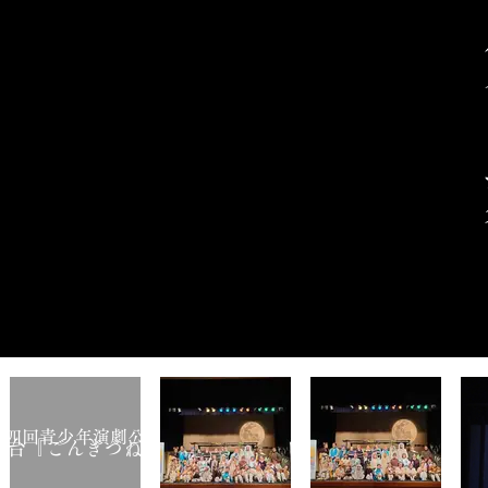
第四回青少年演劇公演
​舞台『ごんぎつね』