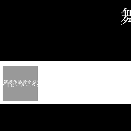
玉演劇体験教室発表会
舞台『ピーターパン』