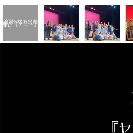
玉演劇体験教室発表会
​舞台『アニー』
『ヤ