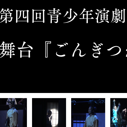
第四回青少年演劇
​舞台『ごんぎつ