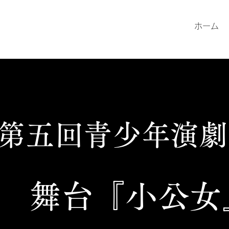
ホーム
第五回青少年演劇
​舞台『小公女