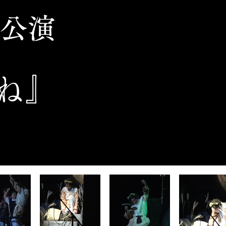
公演
ね』