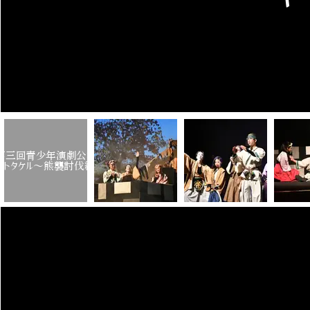
第三回青少年演劇公演
マトタケル
～熊襲討伐編～』