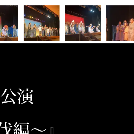
公演
伐編～』