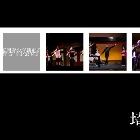
第五回青少年演劇公演
​舞台『小公女』