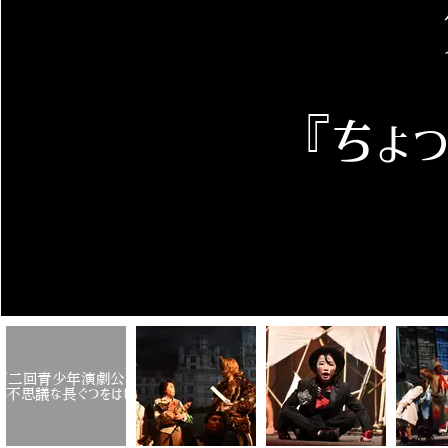
​『ち
第二回青少年演劇公演
っと不思議な長ぐつをはいたネコ』